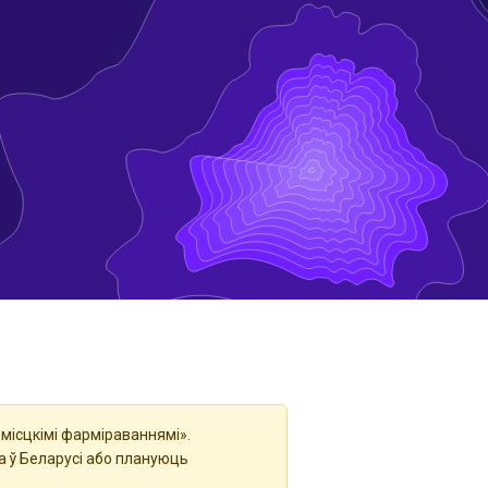
місцкімі фарміраваннямі».
а ў Беларусі або плануюць