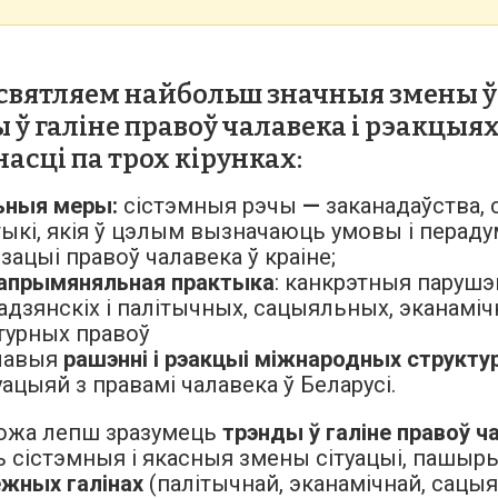
асвятляем
найбольш значныя змены ў
ў галіне правоў чалавека і рэакцыях 
насці
па трох кірунках:
ьныя меры:
сістэмныя рэчы
—
заканадаўства, с
тыкі
, якія ў цэлым вызначаюць умовы і перад
ізацыі правоў чалавека ў краіне;
апрымяняльная практыка
: канкрэтныя парушэ
адзянскіх і палітычных, сацыяльных, эканаміч
турных правоў
чавыя
рашэнні і рэакцыі міжнародных структу
туацыяй з правамі чалавека ў Беларусі.
ожа лепш зразумець
трэнды ў галіне правоў ч
 сістэмныя і
якасныя змены сітуацыі, пашы
ежных галінах
(палітычнай, эканамічнай, сацыял