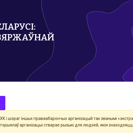
ЛАРУСІ:
ЗЯРЖАЎНАЙ
ХК і шэраг іншых праваабарончых арганізацый так званымі «экстрэ
атэрыялаў арганізацыі стварае рызыкі для людзей, якія знаходзяцц