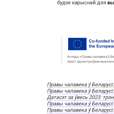
будзе карыснай для
вы
Агляды «Права чалавека ў Б
змест адлюстроўвае выключна
Правы чалавека ў Беларусі
Правы чалавека ў Беларусі
Датасэт за ўвесь 2023: трэн
Правы чалавека ў Беларусі:
Правы чалавека ў Беларусі: