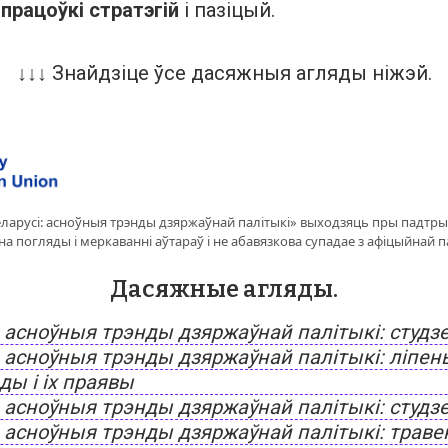
працоўкі стратэгій
і пазіцый.
↓↓↓ Знайдзіце ўсе дасяжныя агляды ніжэй.
еларусі: асноўныя трэнды дзяржаўнай палітыкі» выходзяць пры падтры
 погляды і меркаванні аўтараў і не абавязкова супадае з афіцыйнай п
Дасяжные агляды.
: асноўныя трэнды дзяржаўнай палітыкі: студз
: асноўныя трэнды дзяржаўнай палітыкі: ліпен
ды і іх праявы
 асноўныя трэнды дзяржаўнай палітыкі: студзе
 асноўныя трэнды дзяржаўнай палітыкі: травен