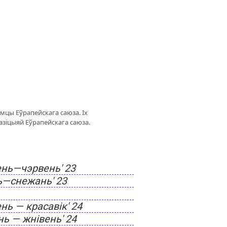
мцы Еўрапейскага саюза. Іх
азіцыяй Еўрапейскага саюза.
ень—чэрвень' 23
ь—снежань' 23
нь — красавік' 24
ь — жнівень' 24