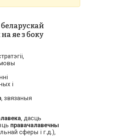
 беларускай
на яе з боку
тратэгіі,
умовы
нні
ных і
р
, звязаныя
алавека
, дасць
рыць
правачалавечны
ьнай сферы і г.д.),