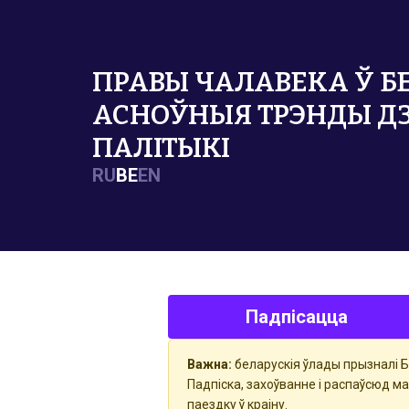
ПРАВЫ ЧАЛАВЕКА Ў БЕ
АСНОЎНЫЯ ТРЭНДЫ Д
ПАЛІТЫКІ
RU
BE
EN
Падпісацца
Важна:
беларускія ўлады прызналі Б
Падпіска, захоўванне і распаўсюд м
паездку ў краіну.