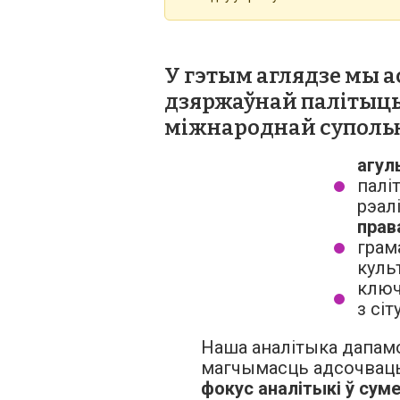
У гэтым аглядзе мы 
дзяржаўнай палітыцы 
міжнароднай суполь
агул
палі
рэал
прав
грам
куль
клю
з сі
Наша аналітыка дапам
магчымасць адсочваць
фокус аналітыкі ў сум